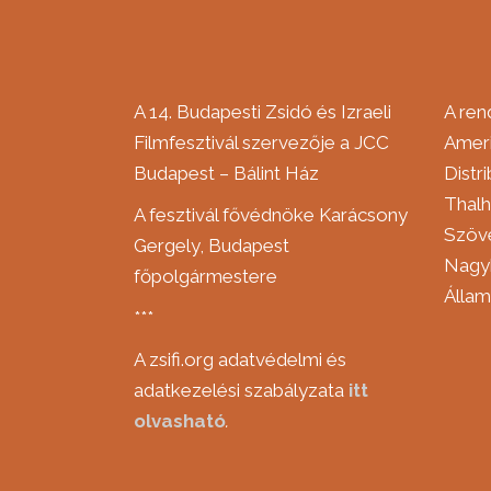
A 14. Budapesti Zsidó és Izraeli
A ren
Filmfesztivál szervezője a JCC
Ameri
Budapest – Bálint Ház
Distr
Thalh
A fesztivál fővédnöke Karácsony
Szöve
Gergely, Budapest
Nagyk
főpolgármestere
Álla
***
A zsifi.org adatvédelmi és
adatkezelési szabályzata
itt
olvasható
.