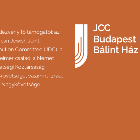
dezvény fő támogatói: az
can Jewish Joint
ibution Committee (JDC), a
eimer család, a Német
tségi Köztársaság
övetsége, valamint Izrael
m Nagykövetsége.