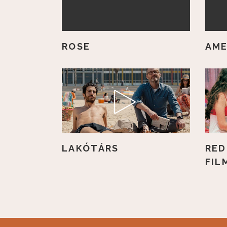
ROSE
AME
LAKÓTÁRS
RED
FIL