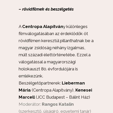
– rövidfilmek és beszélgetés
A
Centropa Alapítván
y különleges
filmválogatásában az érdeklődők öt
rövidfilmen keresztül pillanthatnak be a
magyar zsidóság néhány izgalmas,
múlt századi élettörténetébe. Ezzel a
válogatással a magyarországi
holokauszt 80. évfordulójára is
emlékezünk.
Beszélgetőpartnerek:
Lieberman
Mária
(Centropa Alapítvány),
Kenesei
Marcell
(JCC Budapest – Bálint Ház)
Moderátor:
Rangos Katalin
(s
zerkesztő, újságíró, egyetemi tanár)