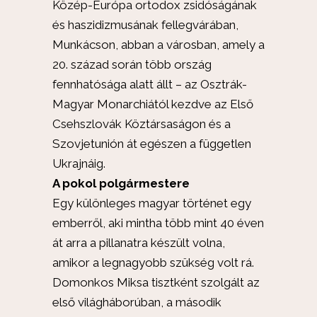
Közép-Európa ortodox zsidóságának
és haszidizmusának fellegvárában,
Munkácson, abban a városban, amely a
20. század során több ország
fennhatósága alatt állt – az Osztrák-
Magyar Monarchiától kezdve az Első
Csehszlovák Köztársaságon és a
Szovjetunión át egészen a független
Ukrajnáig.
A pokol polgármestere
Egy különleges magyar történet egy
emberről, aki mintha több mint 40 éven
át arra a pillanatra készült volna,
amikor a legnagyobb szükség volt rá.
Domonkos Miksa tisztként szolgált az
első világháborúban, a második