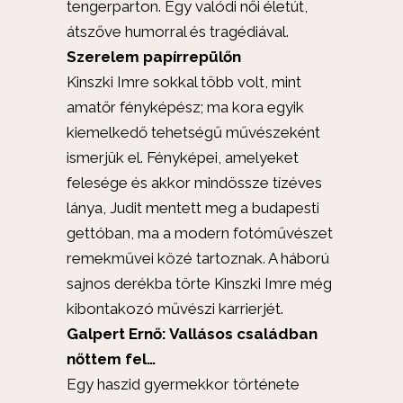
tengerparton. Egy valódi női életút,
átszőve humorral és tragédiával.
Szerelem papírrepülőn
Kinszki Imre sokkal több volt, mint
amatőr fényképész; ma kora egyik
kiemelkedő tehetségű művészeként
ismerjük el. Fényképei, amelyeket
felesége és akkor mindössze tízéves
lánya, Judit mentett meg a budapesti
gettóban, ma a modern fotóművészet
remekművei közé tartoznak. A háború
sajnos derékba törte Kinszki Imre még
kibontakozó művészi karrierjét.
Galpert Ernő: Vallásos családban
nőttem fel…
Egy haszid gyermekkor története