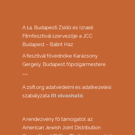
A 14. Budapesti Zsidó és Izraeli
Filmfesztivál szervezője a JCC
Budapest – Bálint Ház
A fesztivál fővédnöke Karácsony
Gergely, Budapest főpolgármestere
***
A zsifi.org adatvédelmi és adatkezelési
szabályzata
itt
olvasható
.
A rendezvény fő támogatói: az
American Jewish Joint Distribution