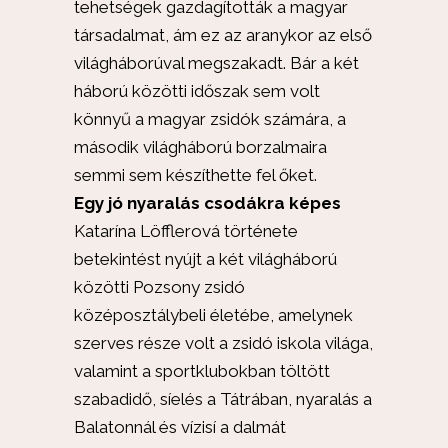
tehetségek gazdagították a magyar
társadalmat, ám ez az aranykor az első
világháborúval megszakadt. Bár a két
háború közötti időszak sem volt
könnyű a magyar zsidók számára, a
második világháború borzalmaira
semmi sem készíthette fel őket.
Egy jó nyaralás csodákra képes
Katarína Löfflerová története
betekintést nyújt a két világháború
közötti Pozsony zsidó
középosztálybeli életébe, amelynek
szerves része volt a zsidó iskola világa,
valamint a sportklubokban töltött
szabadidő, síelés a Tátrában, nyaralás a
Balatonnál és vízisí a dalmát