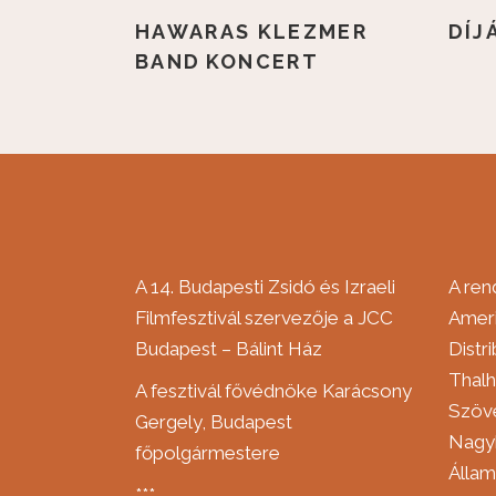
HAWARAS KLEZMER
DÍJ
BAND KONCERT
A 14. Budapesti Zsidó és Izraeli
A ren
Filmfesztivál szervezője a JCC
Ameri
Budapest – Bálint Ház
Distr
Thalh
A fesztivál fővédnöke Karácsony
Szöve
Gergely, Budapest
Nagyk
főpolgármestere
Álla
***