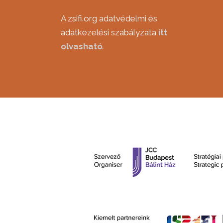
A zsifi.org adatvédelmi és
adatkezelési szabályzata
itt
olvasható
.