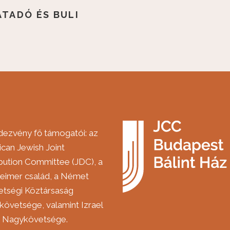
ÁTADÓ ÉS BULI
dezvény fő támogatói: az
can Jewish Joint
ibution Committee (JDC), a
eimer család, a Német
tségi Köztársaság
övetsége, valamint Izrael
m Nagykövetsége.