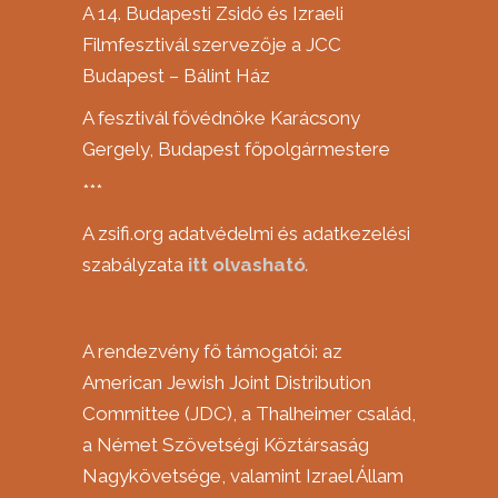
A 14. Budapesti Zsidó és Izraeli
Filmfesztivál szervezője a JCC
Budapest – Bálint Ház
A fesztivál fővédnöke Karácsony
Gergely, Budapest főpolgármestere
***
A zsifi.org adatvédelmi és adatkezelési
szabályzata
itt
olvasható
.
A rendezvény fő támogatói: az
American Jewish Joint Distribution
Committee (JDC), a Thalheimer család,
a Német Szövetségi Köztársaság
Nagykövetsége, valamint Izrael Állam