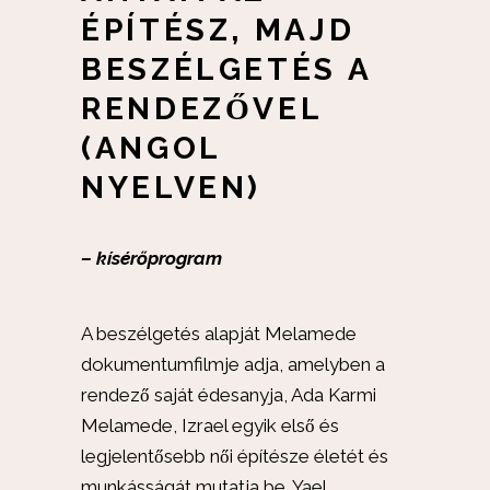
ÉPÍTÉSZ, MAJD
BESZÉLGETÉS A
RENDEZŐVEL
(ANGOL
NYELVEN)
– kísérőprogram
A beszélgetés alapját Melamede
dokumentumfilmje adja, amelyben a
rendező saját édesanyja, Ada Karmi
Melamede, Izrael egyik első és
legjelentősebb női építésze életét és
munkásságát mutatja be. Yael