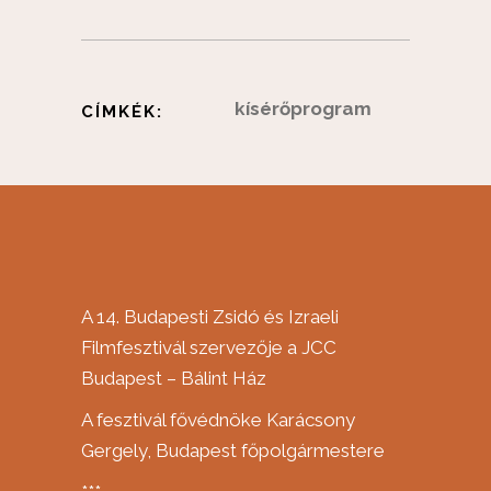
kísérőprogram
CÍMKÉK:
A 14. Budapesti Zsidó és Izraeli
Filmfesztivál szervezője a JCC
Budapest – Bálint Ház
A fesztivál fővédnöke Karácsony
Gergely, Budapest főpolgármestere