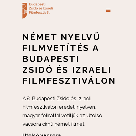
NÉMET NYELVŰ
FILMVETÍTÉS A
BUDAPESTI
ZSIDÓ ÉS IZRAELI
FILMFESZTIVÁLON
A 8. Budapesti Zsidó és Izraeli
Filmfesztiválon eredeti nyelven,
magyar felirattal vetítjük az Utolsó
vacsora című német filmet.
Utolsó vacsora