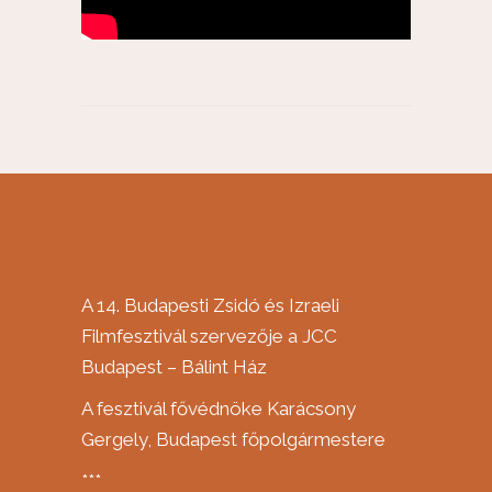
A 14. Budapesti Zsidó és Izraeli
Filmfesztivál szervezője a JCC
Budapest – Bálint Ház
A fesztivál fővédnöke Karácsony
Gergely, Budapest főpolgármestere
***