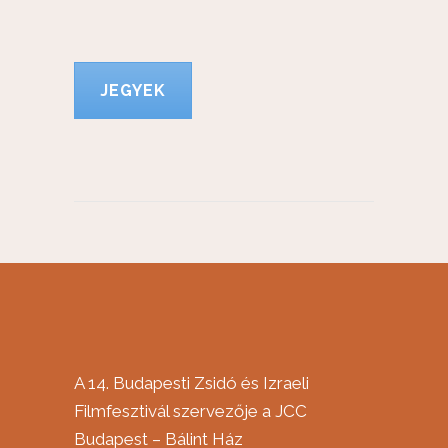
JEGYEK
A 14. Budapesti Zsidó és Izraeli
Filmfesztivál szervezője a JCC
Budapest – Bálint Ház