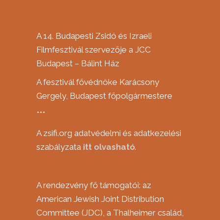
A 14. Budapesti Zsidó és Izraeli
Filmfesztivál szervezője a JCC
Budapest – Bálint Ház
A fesztivál fővédnöke Karácsony
Gergely, Budapest főpolgármestere
***
A zsifi.org adatvédelmi és adatkezelési
szabályzata
itt
olvasható
.
A rendezvény fő támogatói: az
American Jewish Joint Distribution
Committee (JDC), a Thalheimer család,